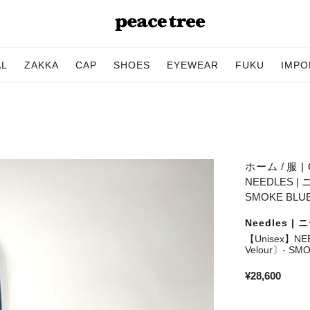
AL
ZAKKA
CAP
SHOES
EYEWEAR
FUKU
IMPO
ホーム
/
服 | 
NEEDLES | 
SMOKE BLUE
Needles |
【Unisex】NEE
Velour〕- SMO
¥
28,600