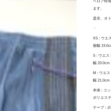
ベロア特
ます。
是非、オ
・
XS : ウエスト
裾幅 19.0
S : ウエスト
幅 20.0cm
M : ウエスト
幅 21.0cm
本体 : コッ
ポリエステル
テープ : ポ