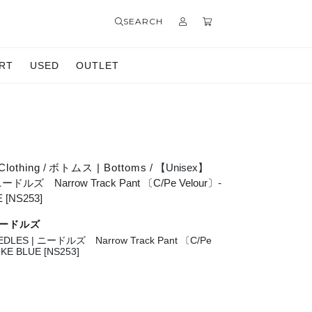
SEARCH
RT
USED
OUTLET
Clothing
/
ボトムス | Bottoms
/ 【Unisex】
ニードルズ Narrow Track Pant 〔C/Pe Velour〕-
 [NS253]
 ニードルズ
DLES | ニードルズ Narrow Track Pant 〔C/Pe
KE BLUE [NS253]