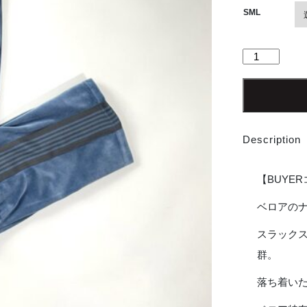
SML
【Unisex】
NEEDLES
|
ニ
ー
ド
Description
ル
ズ
Narrow
【BUYE
Track
Pant
ベロアの
〔C/Pe
スラック
Velour〕-
SMOKE
群。
BLUE
[NS253]
落ち着い
個