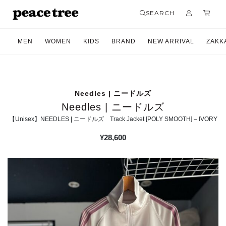
SEARCH
MEN
WOMEN
KIDS
BRAND
NEW ARRIVAL
ZAKK
Needles | ニードルズ
Needles | ニードルズ
【Unisex】NEEDLES | ニードルズ Track Jacket [POLY SMOOTH] – IVORY
¥
28,600