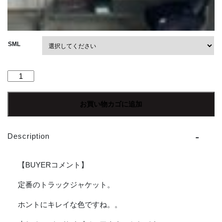
SML
【Unisex】
NEEDLES
|
お買い物カゴに追加
ニ
ー
ド
Description
ル
ズ
Track
【BUYERコメント】
Jacket
[POLY
定番のトラックジャケット。
SMOOTH]
ホントにキレイな色ですね。。
-
IVORY