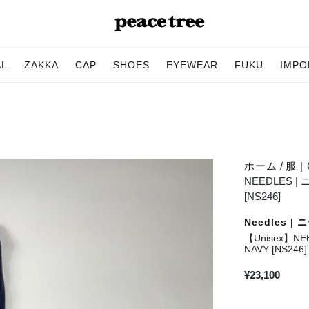
AL
ZAKKA
CAP
SHOES
EYEWEAR
FUKU
IMPO
ホーム
/
服 | 
NEEDLES | 
[NS246]
Needles |
【Unisex】NEE
NAVY [NS246]
¥
23,100