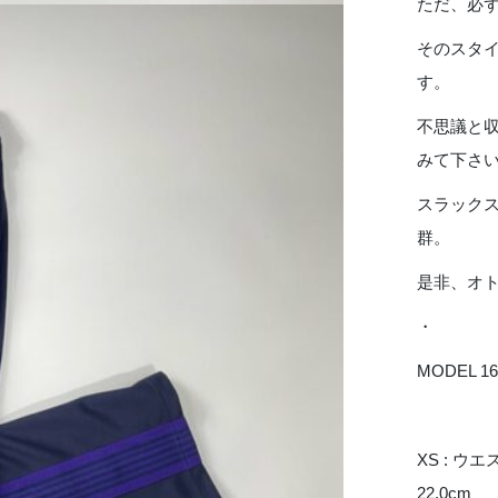
ただ、必
そのスタ
す。
不思議と
みて下さ
スラック
群。
是非、オ
・
MODEL 16
XS : ウエス
22.0cm