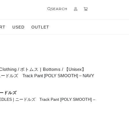
SEARCH
RT
USED
OUTLET
Clothing
/
ボトムス | Bottoms
/ 【Unisex】
ニードルズ Track Pant [POLY SMOOTH] – NAVY
 ニードルズ
DLES | ニードルズ Track Pant [POLY SMOOTH] –