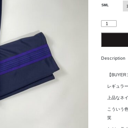
SML
【Unisex】
NEEDLES
|
ニ
ー
ド
Description
ル
ズ
Track
【BUYE
Pant
[POLY
レギュラ
SMOOTH]
上品なネ
-
NAVY
こういう
[NS246]
個
笑