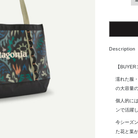
【Unisex】
patagonia
|
パ
タ
Description
ゴ
ニ
ア
【BUYE
Black
Hole
濡れた服・
Tote
の大容量
25L
-
個人的に
KALEIDO
ンで活躍
:
BLACK
今シーズ
個
た花と葉