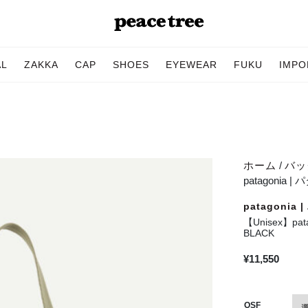
AL
ZAKKA
CAP
SHOES
EYEWEAR
FUKU
IMPO
ホーム
/
バッグ
patagonia |
patagonia
【Unisex】pata
BLACK
¥
11,550
OSF