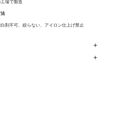
の工場で製造
方法
漂白剤不可、絞らない、アイロン仕上げ禁止