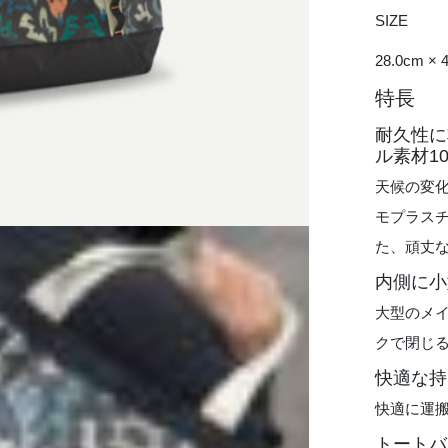
SIZE
28.0cm ×
特長
耐久性に
ル素材10
天候の変化
モプラス
た、頑丈
内側に小
大型のメ
クで閉じ
快適な持
快適に運
トートバ