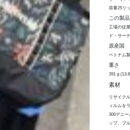
容量25リ
この製品
工場の従
ド・サー
原産国
ベトナム
重さ
391 g (13.8
素材
リサイクル
ィルムをラ
300デニ
ップ。ブ