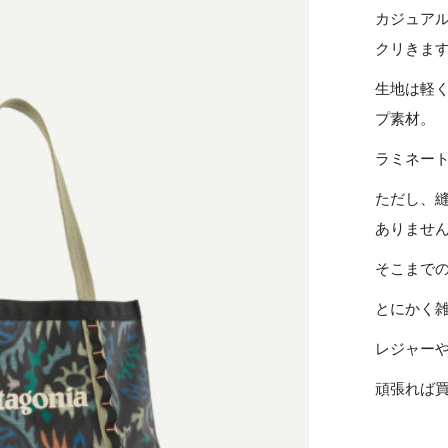
カジュア
クリきま
生地は軽
プ素材。
ラミネー
ただし、
ありませ
そこまで
とにかく
レジャー
頑張れば