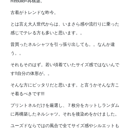
Rebuild=再構築。
ー
ド
古着がトレンドな昨今。
ル
ズ
とは言え大人世代からは、いまさら感や流行りに乗った
Flannel
感じでテレる方も多いと思います。。
Shirt
7Cut
昔買ったネルシャツを引っ張り出しても。。なんか違
Wide
Sht
う。。
/
それもそのはず。若い頃着ていたサイズ感ではないんで
Over
Dye
す!!自分の体形が。。
-
BROWN
そんな方にピッタリだと思います。と言うかそんな方こ
Ⅱ
そ着るべきです!!!
個
プリントネルだけを厳選し、７枚分をカットしランダム
に再構築したネルシャツ。それを後染めをかけました。
ユーズドならではの風合で全てサイズ感やシルエットも