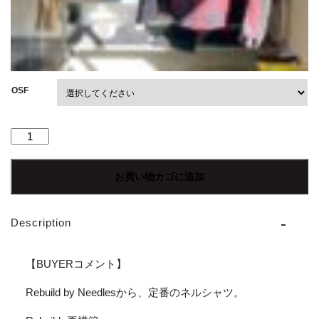
OSF
【Unisex】
Rebuild
by
お買い物カゴに追加
Needles
|
リ
Description
ビ
ル
ド
【BUYERコメント】
バ
イ
Rebuild by Needlesから、定番のネルシャツ。
ニ