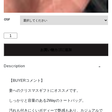
OSF
【Unisex】
STANDARD
SUPPLY
お買い物カゴに追加
|
ス
タ
Description
ン
ダ
ー
【BUYERコメント】
ド
サ
妻へのクリスマスギフトにオススメです。
プ
しっかりと容量のある2Wayのトートバッグ。
ラ
イ
汚れも付きにくいボディーで艶感もあり、カジュアルで