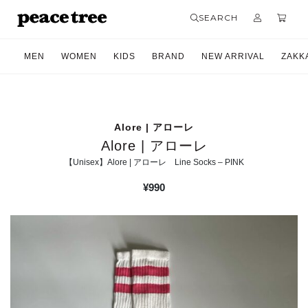
SEARCH
MEN
WOMEN
KIDS
BRAND
NEW ARRIVAL
ZAKK
Alore | アローレ
Alore | アローレ
【Unisex】Alore | アローレ Line Socks – PINK
¥
990