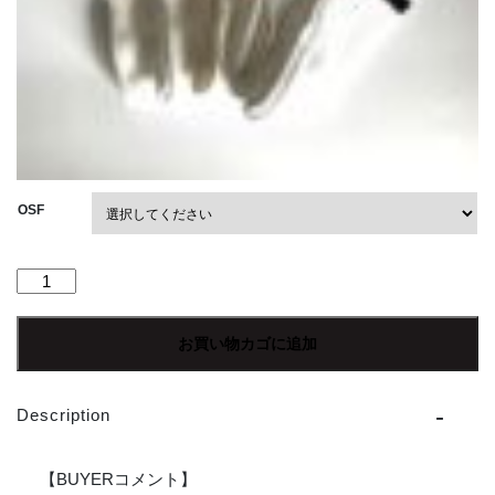
OSF
【Unisex】
Alore
|
お買い物カゴに追加
ア
ロ
ー
Description
レ
Line
Socks
【BUYERコメント】