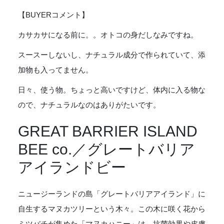
ー
ト
【BUYERコメント】
バ
リ
カサカサになる前に。。オトコの身だしなみですね。
ア
スースーしないし、ナチュラル成分で作られていて、添
ア
イ
加物も入ってません。
ラ
ン
日々、使う物。ちょっと高いですけど、体内に入る物な
ド
ので、ナチュラルなのはありがたいです。
ビ
ー
GREAT BARRIER ISLAND
Lip
Stick
BEE co.／グレートバリア
個
アイランドビー
ニュージーランドの島「グレートバリアアイランド」に
自生するマヌカツリーという木々。この木に咲く花から
ミツバチが集めた「マヌカハニー」は、抗菌効果や皮膚