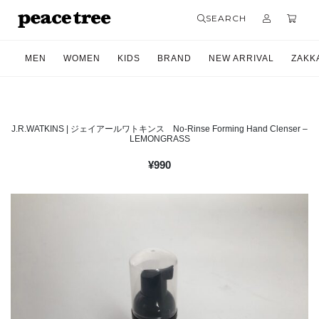
SEARCH
MEN
WOMEN
KIDS
BRAND
NEW ARRIVAL
ZAKK
J.R.WATKINS | ジェイアールワトキンス No-Rinse Forming Hand Clenser –
LEMONGRASS
¥
990