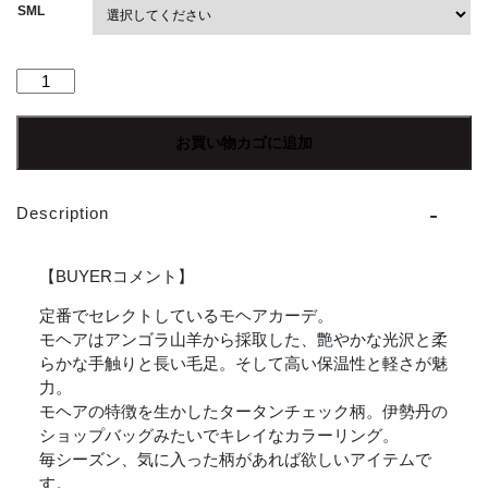
SML
NEEDLES
|
ニ
お買い物カゴに追加
ー
ド
ル
Description
ズ
Mohair
Cardigan
【BUYERコメント】
-
定番でセレクトしているモヘアカーデ。
TARTAN
モヘアはアンゴラ山羊から採取した、艶やかな光沢と柔
[JQ273]
らかな手触りと長い毛足。そして高い保温性と軽さが魅
個
力。
モヘアの特徴を生かしたタータンチェック柄。伊勢丹の
ショップバッグみたいでキレイなカラーリング。
毎シーズン、気に入った柄があれば欲しいアイテムで
す。