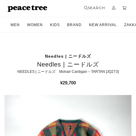
SEARCH
MEN
WOMEN
KIDS
BRAND
NEW ARRIVAL
ZAKK
Needles | ニードルズ
Needles | ニードルズ
NEEDLES | ニードルズ Mohair Cardigan – TARTAN [JQ273]
¥
29,700