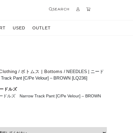
SEARCH
RT
USED
OUTLET
Clothing
/
ボトムス | Bottoms
/ NEEDLES | ニード
ack Pant [C/Pe Velour] – BROWN [LQ236]
 ニードルズ
ードルズ Narrow Track Pant [C/Pe Velour] – BROWN