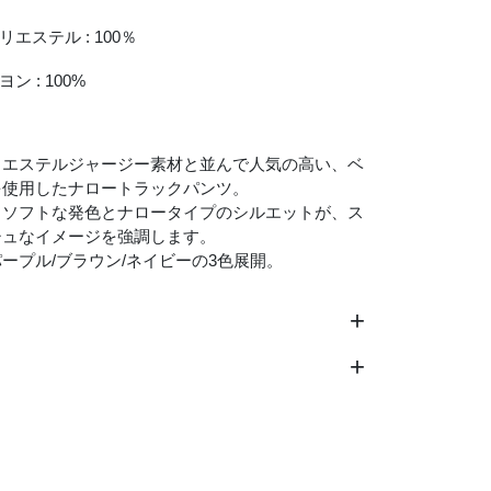
リエステル : 100％
ヨン : 100%
リエステルジャージー素材と並んで人気の高い、ベ
を使用したナロートラックパンツ。
るソフトな発色とナロータイプのシルエットが、ス
シュなイメージを強調します。
ープル/ブラウン/ネイビーの3色展開。