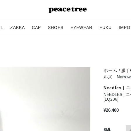
AL
ZAKKA
CAP
SHOES
EYEWEAR
FUKU
IMPO
ホーム
/
服 | 
ルズ Narrow Tr
Needles |
NEEDLES | ニ
[LQ236]
¥
26,400
SML