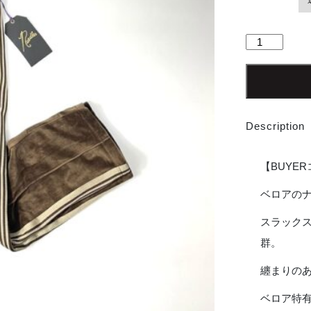
NEEDLES
|
ニ
ー
ド
ル
Description
ズ
Narrow
Track
【BUYE
Pant
[C/Pe
ベロアの
Velour]
スラック
-
BROWN
群。
[LQ236]
個
纏まりの
ベロア特