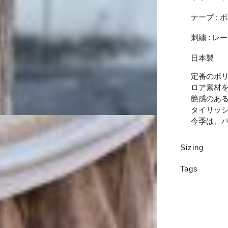
テープ : ポ
刺繍 : レー
日本製
定番のポ
ロア素材
艶感のあ
タイリッ
今季は、パ
Sizing
Tags