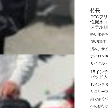
特長
PFCフ
性撥水コ
ステル1
軽い水分を
DWR加
済み。サ
ナイロン8
サイクル・
15イン
パッド入
15インチ
りスリー
納できる
への移行