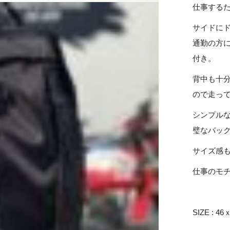
仕事する
サイドに
通勤の方
付き。
背中も十
ので走っ
シンプル
璧なバッ
サイズ感も
仕事のモ
SIZE :