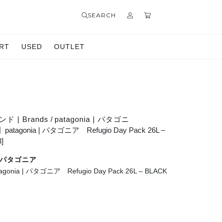
SEARCH
RT
USED
OUTLET
ド | Brands
/
patagonia | パタゴニ
】patagonia | パタゴニア Refugio Day Pack 26L –
]
 | パタゴニア
agonia | パタゴニア Refugio Day Pack 26L – BLACK