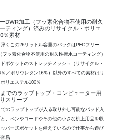
リーDWR加工（フッ素化合物不使用の耐久
ーティング）済みのリサイクル・ポリエ
00％素材
弾くこの26リットル容量のパックはPFCフリー
工（フッ素化合物不使用の耐久性撥水コーティング）
イドポケットのストレッチメッシュ（リサイクル・
4％／ポリウレタン16％）以外のすべての素材はリ
ポリエステル100％
チまでのラップトップ・コンピューター用
りスリーブ
までのラップトップが入る取り外し可能なパッド入
ブと、ペンやコードやその他の小さな机上用品を収
ジッパー式ポケットを備えているので仕事から遊び
が容易