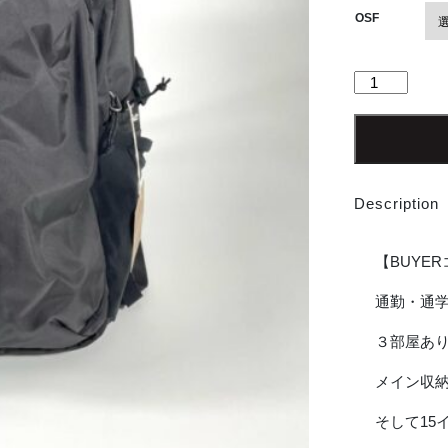
OSF
【Unisex】
patagonia
|
パ
タ
ゴ
Description
ニ
ア
Refugio
【BUYE
Day
Pack
通勤・通
26L
３部屋あ
-
BLACK
メイン収
[47913]
個
そして15