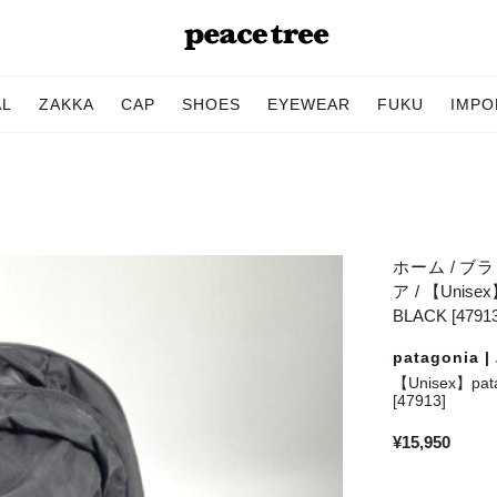
AL
ZAKKA
CAP
SHOES
EYEWEAR
FUKU
IMPO
ホーム
/
ブラン
ア
/ 【Unisex
BLACK [47913
patagonia
【Unisex】pat
[47913]
¥
15,950