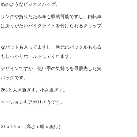
ためのようなビジネスバッグ。
ドリンクや折りたたみ傘も収納可能ですし、自転車
にはありがたいバイクライトを付けられるクリップ
分なパットも入ってますし、胸元のバックルもある
てもしっかりホールドしてくれます。
なデザインですが、使い手の気持ちを最優先した完
クパックです。
26Lと大き過ぎず、小さ過ぎず。
チベーションもアガりそうです。
 46ｘ31ｘ17cm（高さｘ幅ｘ奥行）