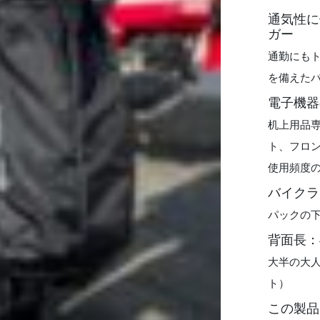
通気性に
ガー
通勤にも
を備えた
電子機器
机上用品
ト、フロ
使用頻度
バイクラ
パックの
背面長：4
大半の大人
ト）
この製品