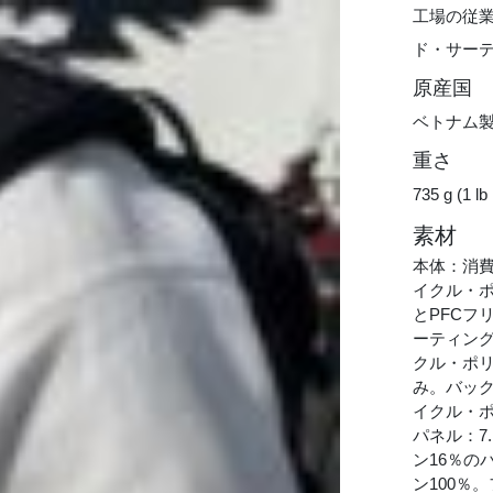
工場の従
ド・サー
原産国
ベトナム
重さ
735 g (1 lb
素材
本体：消費
イクル・ポ
とPFCフ
ーティング
クル・ポリ
み。バッ
イクル・ポ
パネル：7
ン16％の
ン100％