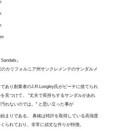
m
m
m
cm
 Sandals』
創業のカリフォルニア州サンクレメンテのサンダルメ
であり創業者のJ.R.Longley氏がビーチに捨てられ
を見つけて、 ”丈夫で長持ちするサンダルがあれ
汚れないのでは。” と思い立った事が
の始まりである。 鼻緒は特許を取得している高強度
つくられており、非常に頑丈な作りが特徴。