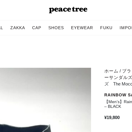
AL
ZAKKA
CAP
SHOES
EYEWEAR
FUKU
IMPO
ホーム
/
ブラン
ーサンダル
ズ The Mocc
RAINBOW 
【Men’s】Rai
– BLACK
¥
19,800