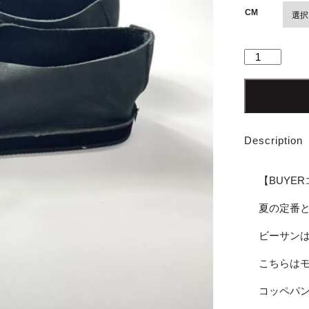
CM
【Men's】
Rainbow
Sandals
|
レ
イ
Description
ン
ボ
ー
【BUYE
サ
ン
夏の定番
ダ
ビーサンは
ル
ズ
こちらは
The
Mocca
コッペパ
Shoe