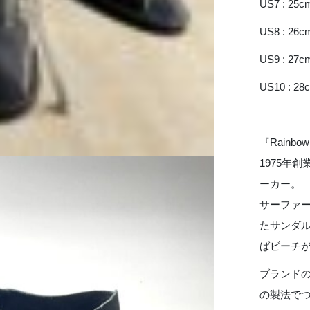
US7 : 25c
US8 : 26c
US9 : 27c
US10 : 28
『Rainbow
1975年
ーカー。
サーファー
たサンダル
ばビーチが
ブランド
の製法で