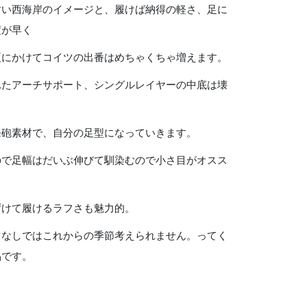
すい西海岸のイメージと、履けば納得の軽さ、足に
度が早く
夏にかけてコイツの出番はめちゃくちゃ増えます。
れたアーチサポート、シングルレイヤーの中底は壊
発砲素材で、自分の足型になっていきます。
ので足幅はだいぶ伸びて馴染むので小さ目がオスス
ずけて履けるラフさも魅力的。
ツなしではこれからの季節考えられません。ってく
品です。