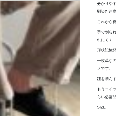
-
分かりや
BLACK
馴染む速
個
これから
手で削ら
れにくく
形状記憶
一枚革な
メです。
踵を踏ん
もうコイ
らい必需
SIZE