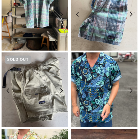
元
現
元
現
¥
12,100
¥
9,680
¥
9,350
¥
7,480
の
在
の
在
価
の
価
の
SOLD OUT
格
価
格
価
は
格
は
格
¥12,100
は
¥9,350
は
で
¥9,680
で
¥7,480
し
で
し
で
た。
す。
た。
す。
元
現
元
現
¥
13,200
¥
10,560
¥
20,900
¥
16,720
の
在
の
在
価
の
価
の
格
価
格
価