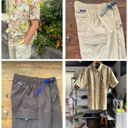
は
格
は
格
¥13,200
は
¥20,900
は
で
¥10,560
で
¥16,720
し
で
し
で
た。
す。
た。
す。
元
現
元
現
¥
20,900
¥
16,720
¥
18,150
¥
14,520
の
在
の
在
価
の
価
の
格
価
格
価
は
格
は
格
¥20,900
は
¥18,150
は
で
¥16,720
で
¥14,520
し
で
し
で
た。
す。
た。
す。
元
現
元
現
¥
18,150
¥
14,520
¥
12,100
¥
9,680
の
在
の
在