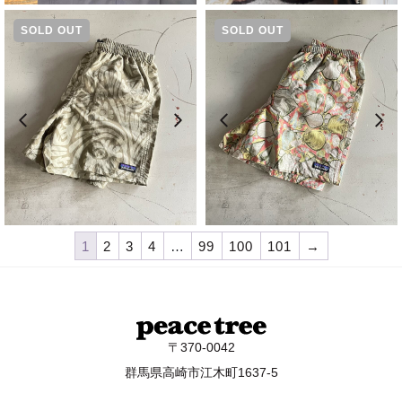
価
の
価
の
SOLD OUT
SOLD OUT
格
価
格
価
は
格
は
格
¥18,150
は
¥12,100
は
で
¥14,520
で
¥9,680
し
で
し
で
た。
す。
た。
す。
元
現
元
現
¥
9,900
¥
7,920
¥
9,900
¥
7,920
の
在
の
在
価
の
価
の
1
2
3
4
…
99
100
101
→
格
価
格
価
は
格
は
格
¥9,900
は
¥9,900
は
で
¥7,920
で
¥7,920
し
で
し
で
〒370-0042
た。
す。
た。
す。
群馬県高崎市江木町1637-5