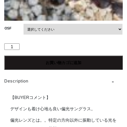
OSF
【Unisex】
SUNSKI
|
お買い物カゴに追加
サ
ン
ス
Description
キ
ー
Dipsea
【BUYERコメント】
-
Dusk
デザインも着け心地も良い偏光サングラス。
Bronz
偏光レンズとは。。特定の方向以外に振動している光を
[SUNDS-