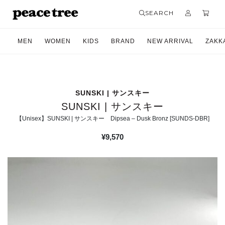
SEARCH
MEN
WOMEN
KIDS
BRAND
NEW ARRIVAL
ZAKK
SUNSKI | サンスキー
SUNSKI | サンスキー
【Unisex】SUNSKI | サンスキー Dipsea – Dusk Bronz [SUNDS-DBR]
¥
9,570