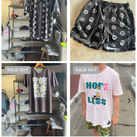
¥
16,500
¥
12,100
SOLD OUT
SOLD OUT
¥
5,830
¥
5,830