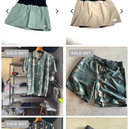
元
現
元
現
¥
13,200
¥
9,240
¥
13,200
¥
9,240
の
在
の
在
価
の
価
の
SOLD OUT
SOLD OUT
格
価
格
価
は
格
は
格
¥13,200
は
¥13,200
は
で
¥9,240
で
¥9,240
し
で
し
で
た。
す。
た。
す。
¥
16,500
¥
12,100
SOLD OUT