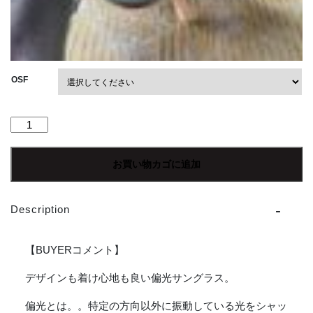
OSF
【Unisex】
SUNSKI
|
お買い物カゴに追加
サ
ン
ス
Description
キ
ー
Vallarta
【BUYERコメント】
-
BONE
デザインも着け心地も良い偏光サングラス。
TORTISE
偏光とは。。特定の方向以外に振動している光をシャッ
GREY