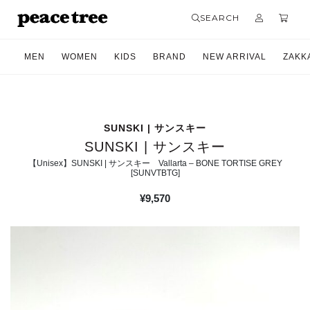
SEARCH
MEN
WOMEN
KIDS
BRAND
NEW ARRIVAL
ZAKK
SUNSKI | サンスキー
SUNSKI | サンスキー
【Unisex】SUNSKI | サンスキー Vallarta – BONE TORTISE GREY
[SUNVTBTG]
¥
9,570