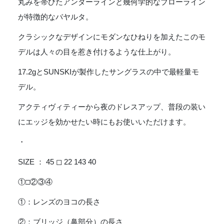
丸みを帯びたアンダーラインと幾何学的なブローライン
が特徴的なバヤルタ。
クラシックなデザインにモダンなひねりを加えたこのモ
デルは人々の目を惹き付けるような仕上がり。
17.2gとSUNSKIが製作したサングラスの中で最軽量モ
デル。
アクティヴィティーから夜のドレスアップ、普段の装い
にエッジを効かせたい時にもお使いいただけます。
・
SIZE ： 45 ◻︎ 22 143 40
①□②③④
①：レンズのヨコの長さ
②：ブリッジ（鼻部分）の長さ