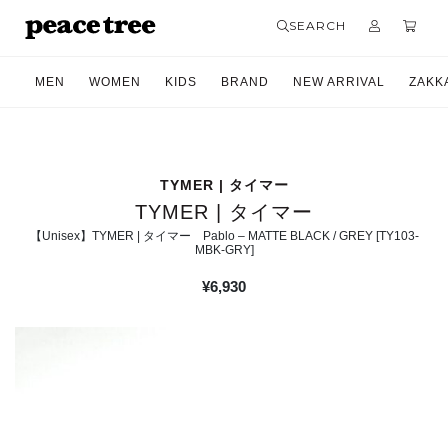
SEARCH
MEN
WOMEN
KIDS
BRAND
NEW ARRIVAL
ZAKK
TYMER | タイマー
TYMER | タイマー
【Unisex】TYMER | タイマー Pablo – MATTE BLACK / GREY [TY103-
MBK-GRY]
¥
6,930