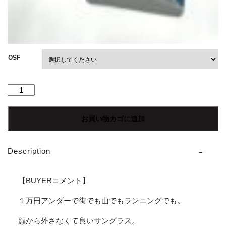
OSF
【Unisex】
TYMER
|
お買い物カゴに追加
タ
イ
マ
Description
ー
Pablo
-
【BUYERコメント】
MATTE
BLACK
１万円アンダーで街でも山でもランニングでも。
/
顔から外さなくて良いサングラス。
GREY