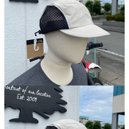
で
¥4,543
し
で
た。
す。