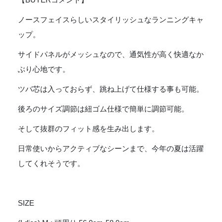
フ
ェ
ノースフェイスらしいスタイリッシュなランニングキャ
イ
ップ。
ス
Free
サイドパネルがメッシュなので、通気性が高く快適なか
Run
ぶり心地です。
Cap
-
ツバ芯は入っておらず、跳ね上げて仕様する事も可能。
FI
フ
後ろのサイズ調節は紐ゴム仕様で簡単に調節可能。
ォ
ッ
そして抜群のフィット感を生み出します。
シ
日常使いからアクティブなシーンまで、今年の夏は活躍
ル
ア
してくれそうです。
イ
ボ
リ
SIZE
ー
[NN02570]