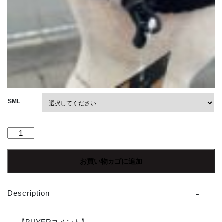
SML
"30%OFF"【Unisex】
THE
NORTH
お買い物カゴに追加
FACE
|
ザ・
Description
ノ
ー
ス
【BUYERコメント】