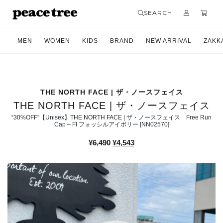
SEARCH
MEN
WOMEN
KIDS
BRAND
NEW ARRIVAL
ZAKK
THE NORTH FACE | ザ・ノースフェイス
THE NORTH FACE | ザ・ノースフェイス
“30%OFF”【Unisex】THE NORTH FACE | ザ・ノースフェイス Free Run
Cap – FI フォッシルアイボリー [NN02570]
元
現
¥
6,490
¥
4,543
の
在
価
の
格
価
は
格
¥6,490
は