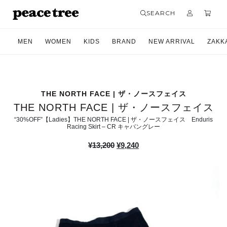
SEARCH
MEN
WOMEN
KIDS
BRAND
NEW ARRIVAL
ZAKK
THE NORTH FACE | ザ・ノースフェイス
THE NORTH FACE | ザ・ノースフェイス
“30%OFF”【Ladies】THE NORTH FACE | ザ・ノースフェイス Enduris
Racing Skirt – CR キャバングレー
元
現
¥
13,200
¥
9,240
の
在
価
の
格
価
は
格
¥13,200
は