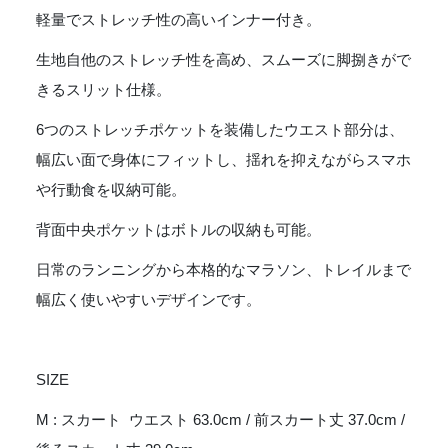
イ
軽量でストレッチ性の高いインナー付き。
ス
Enduris
生地自他のストレッチ性を高め、スムーズに脚捌きがで
Racing
Skirt
きるスリット仕様。
-
6つのストレッチポケットを装備したウエスト部分は、
CR
キ
幅広い面で身体にフィットし、揺れを抑えながらスマホ
ャ
や行動食を収納可能。
バ
ン
背面中央ポケットはボトルの収納も可能。
グ
レ
日常のランニングから本格的なマラソン、トレイルまで
ー
幅広く使いやすいデザインです。
個
SIZE
M : スカート ウエスト 63.0cm / 前スカート丈 37.0cm /