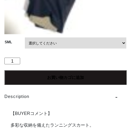
SML
"30%OFF"【Ladies】
THE
NORTH
お買い物カゴに追加
FACE
|
ザ・
Description
ノ
ー
ス
【BUYERコメント】
フ
ェ
多彩な収納を備えたランニングスカート。