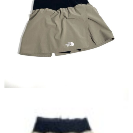
で
¥9,240
し
で
た。
す。